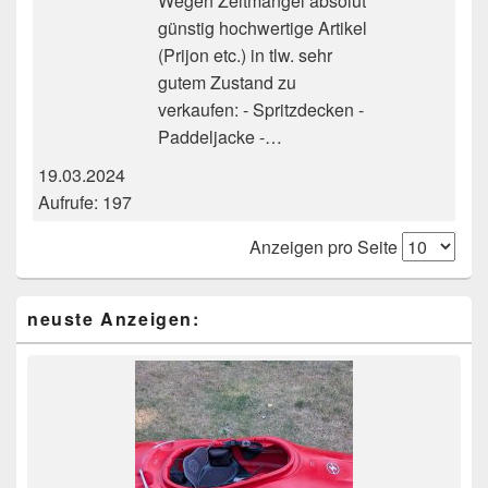
Wegen Zeitmangel absolut
günstig hochwertige Artikel
(Prijon etc.) in tlw. sehr
gutem Zustand zu
verkaufen: - Spritzdecken -
Paddeljacke -…
19.03.2024
Aufrufe: 197
Anzeigen pro Seite
Primärer
neuste Anzeigen:
Seitenleisten-
Widgetbereich