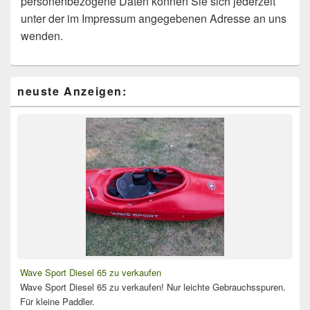
personenbezogene Daten können Sie sich jederzeit
unter der im Impressum angegebenen Adresse an uns
wenden.
Primärer
neuste Anzeigen:
Seitenleisten-
Widgetbereich
Wave Sport Diesel 65 zu verkaufen
Wave Sport Diesel 65 zu verkaufen! Nur leichte Gebrauchsspuren.
Für kleine Paddler.